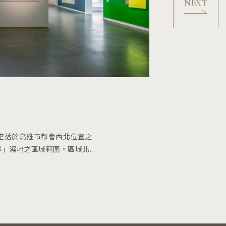
CATEGORY
文化巡禮
國立科學工藝博
，座落於高雄市都會西北位置之
國立科學工藝博物館
」濕地之區域範圍。區域北...
都市，科學工藝博物