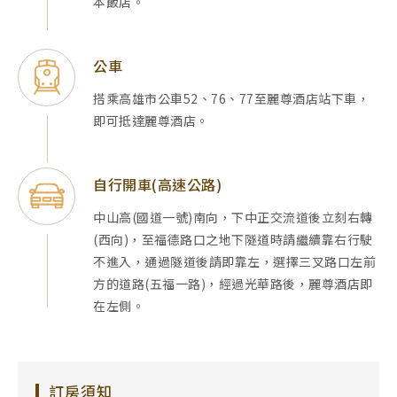
本飯店。
公車
搭乘高雄市公車52、76、77至麗尊酒店站下車，
即可抵達麗尊酒店。
自行開車(高速公路)
中山高(國道一號)南向，下中正交流道後立刻右轉
(西向)，至福德路口之地下隧道時請繼續靠右行駛
不進入，通過隧道後請即靠左，選擇三叉路口左前
方的道路(五福一路)，經過光華路後，麗尊酒店即
在左側。
訂房須知