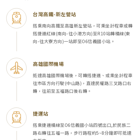
台灣高鐵-新左營站
搭乘南向高鐵至高雄新左營站，可乘坐計程車或轉
搭捷運紅線(南向-往小港方向)至R10站轉橘線(東
向-往大寮方向)一站即至O6信義國小站。
高雄國際機場
抵達高雄國際機場後，可轉搭捷運、或乘坐計程車
往市區方向行駛(中山路)，直達民權路三叉路口右
轉，往前至五福路口後右轉。
捷運站
搭乘捷運橘線至O6信義國小站四號出口,於民族二
路右轉往五福一路，步行路程約5~8分鐘即可抵達