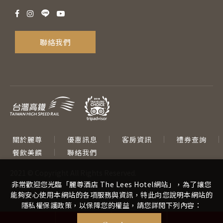
聯絡我們
關於麗尊
優惠訊息
客房資訊
禮券查詢
餐飲美饌
聯絡我們
2021 © Copyright All Rights Reserved.
非常歡迎您光臨「麗尊酒店 The Lees Hotel網站」，為了讓您
網頁設計
‧
iBest
能夠安心使用本網站的各項服務與資訊，特此向您說明本網站的
隱私權保護政策，以保障您的權益，請您詳閱下列內容：