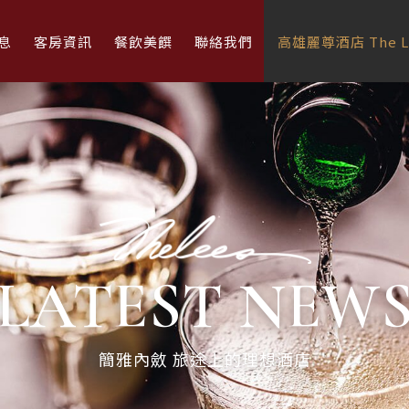
息
客房資訊
餐飲美饌
聯絡我們
高雄麗尊酒店 The Le
LATEST NEW
簡雅內斂 旅途上的理想酒店