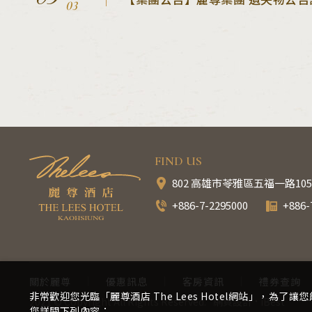
03
FIND US
802 高雄市苓雅區五福一路10
+886-7-2295000
+886-
關於麗尊
優惠訊息
客房資訊
禮券查詢
非常歡迎您光臨「麗尊酒店 The Lees Hotel網站」
2021 © Copyright All Rights Reserved.
網頁設計
‧
iBest
您詳閱下列內容：