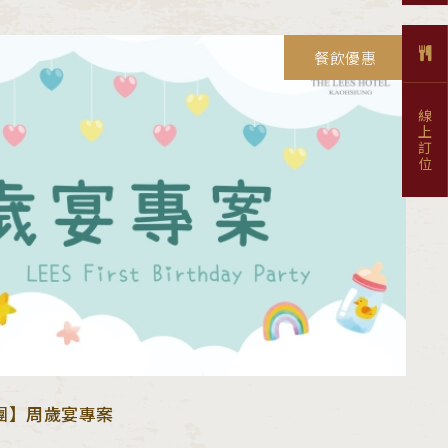
餐飲優惠
線上訂位
團】周歲宴專案