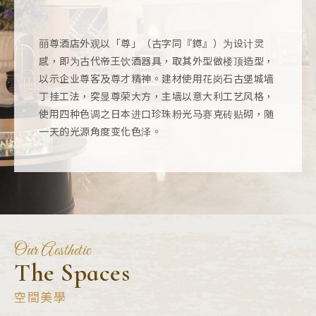
丽尊酒店外观以「尊」（古字同『鐏』）为设计灵
感，即为古代帝王饮酒器具，取其外型做楼顶造型，
以示企业尊客及尊才精神。建材使用花岗石古堡城墙
丁挂工法，突显尊荣大方，主墙以意大利工艺风格，
使用四种色调之日本进口珍珠粉光马赛克砖贴砌，随
一天的光源角度变化色泽。
Our Aesthetic
The Spaces
空間美學