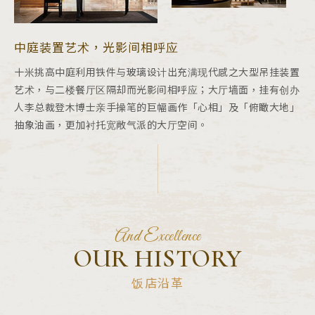
中庭装置艺术，光影间相呼应
十米挑高中庭利用铁件与玻璃设计出充满现代感之大型吊挂装置
艺术，与二楼餐厅区隔却而光影间相呼应；大厅墙面，挂有创办
人李总裁登木博士亲手操笔的巨幅画作「心相」及「俯瞰大地」
抽象油画，更加衬托宽敞气派的大厅空间。
And Excellence
OUR HISTORY
饭店沿革