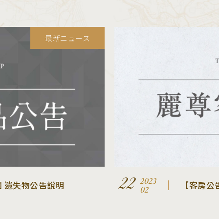
最新ニュース
22
2023
 遺失物公告說明
【客房公
02