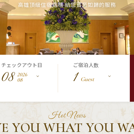
高雄頂級住宿指標 給您賓至如歸的服務
チェックアウト日
ご宿泊人数
08
1
2026
Guest
08
Hot News
VE YOU WHAT YOU W