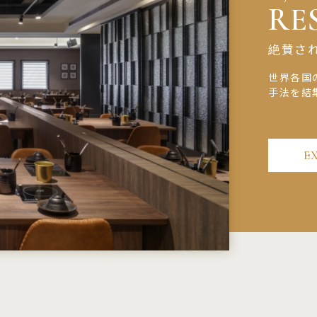
RE
絶賛さ
世界各国
手法を結
E